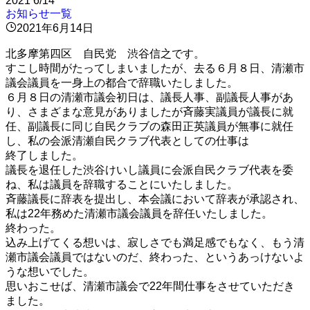
2021
6/14
お知らせ一覧
2021年6月14日
北多摩第四区 自民党 渋谷信之です。
すこし時間がたってしまいましたが、去る６月８日、清瀬市
議会議員を一身上の都合で辞職いたしました。
６月８日の清瀬市議会初日は、議長人事、副議長人事があ
り、さまざまな意見がありましたが斉藤実議員が議長に就
任、副議長に同じ自民クラブの森田正英議員が無事に就任
し、私の会派清瀬自民クラブ代表としての仕事は
終了しました。
議長を退任した渋谷けいし議員に会派自民クラブ代表を委
ね、私は議員を辞職することにいたしました。
斉藤議長に辞表を提出し、本会議において辞表が承認され、
私は22年務めた清瀬市議会議員を辞任いたしました。
終わった。
込み上げてくる想いは、寂しさでも満足感でもなく、もう清
瀬市議会議員ではないのだ、終わった、というあっけないよ
うな想いでした。
思いおこせば、清瀬市議会で22年間仕事をさせていただき
ました。